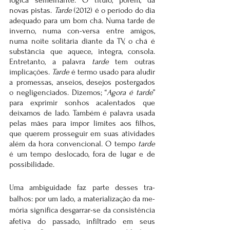
lógica semelhante. O título, porém, dá 
novas pistas. 
Tarde
 (2012) é o período do dia 
adequado para um bom chá. Numa tarde de 
inverno, numa con-versa entre amigos, 
numa noite solitária diante da TV, o chá é 
substância que aquece, integra, consola. 
Entretanto, a palavra 
tarde
 tem outras 
implicações. 
Tarde
 é termo usado para aludir 
a promessas, anseios, desejos postergados 
o negligenciados. Dizemos; “
Agora é tarde
” 
para exprimir sonhos acalentados que 
deixamos de lado. Também é palavra usada 
pelas mães para impor limites aos filhos, 
que querem prosseguir em suas atividades 
além da hora convencional. O tempo 
tarde
é um tempo deslocado, fora de lugar e de 
possibilidade.
Uma ambiguidade faz parte desses tra-
balhos: por um lado, a materialização da me-
mória significa desgarrar-se da consistência 
afetiva do passado, infiltrado em seus 