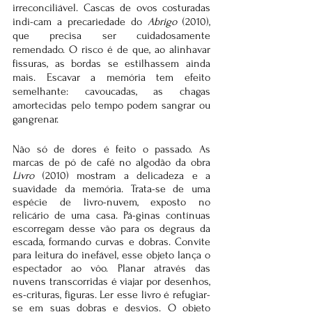
irreconciliável. Cascas de ovos costuradas 
indi-cam a precariedade do 
Abrigo
 (2010), 
que precisa ser cuidadosamente 
remendado. O risco é de que, ao alinhavar 
fissuras, as bordas se estilhassem ainda 
mais. Escavar a memória tem efeito 
semelhante: cavoucadas, as chagas 
amortecidas pelo tempo podem sangrar ou 
gangrenar.
Não só de dores é feito o passado. As 
marcas de pó de café no algodão da obra 
Livro 
(2010) mostram a delicadeza e a 
suavidade da memória. Trata-se de uma 
espécie de livro-nuvem, exposto no 
relicário de uma casa. Pá-ginas contínuas 
escorregam desse vão para os degraus da 
escada, formando curvas e dobras. Convite 
para leitura do inefável, esse objeto lança o 
espectador ao vôo. Planar através das 
nuvens transcorridas é viajar por desenhos, 
es-crituras, figuras. Ler esse livro é refugiar-
se em suas dobras e desvios. O objeto 