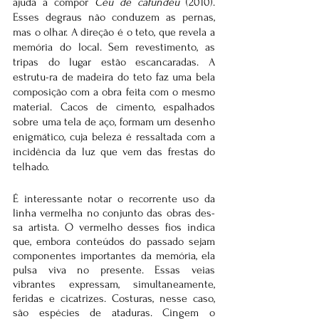
ajuda a compor 
Céu de cafundéu
 (2010). 
Esses degraus não conduzem as pernas, 
mas o olhar. A direção é o teto, que revela a 
memória do local. Sem revestimento, as 
tripas do lugar estão escancaradas. A 
estrutu-ra de madeira do teto faz uma bela 
composição com a obra feita com o mesmo 
material. Cacos de cimento, espalhados 
sobre uma tela de aço, formam um desenho 
enigmático, cuja beleza é ressaltada com a 
incidência da luz que vem das frestas do 
telhado.
É interessante notar o recorrente uso da 
linha vermelha no conjunto das obras des-
sa artista. O vermelho desses fios indica 
que, embora conteúdos do passado sejam 
componentes importantes da memória, ela 
pulsa viva no presente. Essas veias 
vibrantes expressam, simultaneamente, 
feridas e cicatrizes. Costuras, nesse caso, 
são espécies de ataduras. Cingem o 