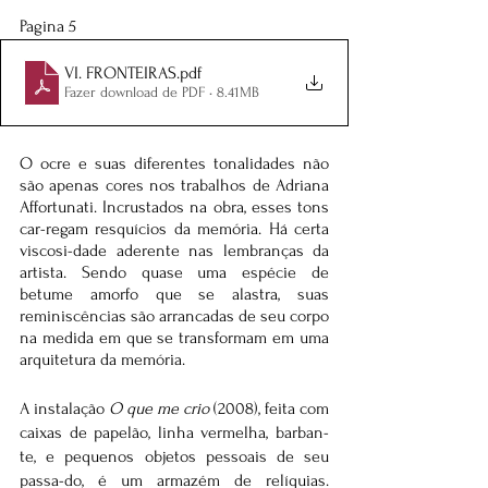
Pagina 5
VI. FRONTEIRAS
.pdf
Fazer download de PDF • 8.41MB
O ocre e suas diferentes tonalidades não 
são apenas cores nos trabalhos de Adriana 
Affortunati. Incrustados na obra, esses tons 
car-regam resquícios da memória. Há certa 
viscosi-dade aderente nas lembranças da 
artista. Sendo quase uma espécie de 
betume amorfo que se alastra, suas 
reminiscências são arrancadas de seu corpo 
na medida em que se transformam em uma 
arquitetura da memória.
A instalação 
O que me crio
 (2008), feita com 
caixas de papelão, linha vermelha, barban-
te, e pequenos objetos pessoais de seu 
passa-do, é um armazém de relíquias. 