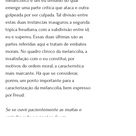
melancólico é um eu dividido do qual 
emerge uma parte crítica que ataca e outra 
golpeada por ser culpada. Tal divisão entre 
estas duas instâncias inaugurou a segunda 
tópica freudiana, com a subdivisão entre id, 
eu e supereu. Essas duas últimas são as 
partes referidas aqui e tratam de embates 
morais. No quadro clínico da melancolia, a 
insatisfação com o eu constitui, por 
motivos de ordem moral, a característica 
mais marcante. Há que se considerar, 
porém, um ponto importante para a 
caracterização da melancolia, bem expresso 
por Freud:
Se se ouvir pacientemente as muitas e 
variadas auto-acusações de um 
melancólico, não se poderá evitar, no fim, a 
impressão de que freqüentemente as mais 