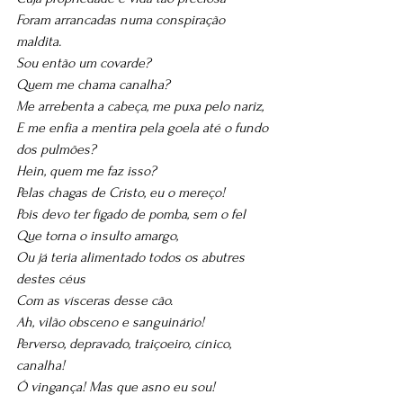
Foram arrancadas numa conspiração 
maldita. 
Sou então um covarde? 
Quem me chama canalha? 
Me arrebenta a cabeça, me puxa pelo nariz, 
E me enfia a mentira pela goela até o fundo 
dos pulmões? 
Hein, quem me faz isso? 
Pelas chagas de Cristo, eu o mereço! 
Pois devo ter fígado de pomba, sem o fel 
Que torna o insulto amargo, 
Ou já teria alimentado todos os abutres 
destes céus 
Com as vísceras desse cão. 
Ah, vilão obsceno e sanguinário! 
Perverso, depravado, traiçoeiro, cínico, 
canalha! 
Ó vingança! Mas que asno eu sou! 