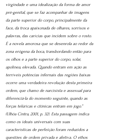
virgindade e uma idealização da forma de amor 
pré-genital, que se faz acompanhar de imagens 
da parte superior do corpo, principalmente da 
face, da troca apaixonada de olhares, sorrisos e 
palavras, das carícias que incidem sobre o rosto. 
É a novela amorosa que se desenrola ao redor da 
zona erógena da boca, transbordando então para 
os olhos e a parte superior do corpo, solar, 
apolínea, elevada. Quando entram em ação as 
terríveis potências infernais das regiões baixas 
ocorre uma verdadeira revolução desta primeira 
ordem, que chamo de narcisista e assexual para 
diferenciá-la do momento seguinte, quando as 
forças telúricas e ctônicas entram em jogo.” 
(Ulhôa Cintra, 2001, p. 32). Esta passagem indica 
como os ideais universais com suas 
características de perfeição foram reduzidos a 
questões de ordem privada e afetiva. O ethos 