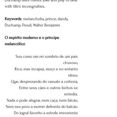
Duchamp uses humor, joke and play to deal 
with life’s incongruities. 
Keywords
: melancholia, prince, dandy, 
Duchamp, Freud, Walter Benjamin
O espírito moderno e o príncipe 
melancólico 
Sou como um rei sombrio de um país 
chuvoso, 
Rico, mas incapaz, moço e no entanto 
idoso, 
Que, desprezando do vassalo a cortesia, 
Entre seus cães e outros bichos se 
entedia. 
Nada o pode alegrar, nem caça, nem falcão, 
Nem seu povo a morrer defronte do balcão. 
Do jogral favorito a estrofe irreverente 