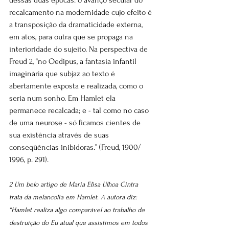
dessas duas épocas: o avanço secular do 
recalcamento na modernidade cujo efeito é 
a transposição da dramaticidade externa, 
em atos, para outra que se propaga na 
interioridade do sujeito. Na perspectiva de 
Freud 2, “no Oedipus, a fantasia infantil 
imaginária que subjaz ao texto é 
abertamente exposta e realizada, como o 
seria num sonho. Em Hamlet ela 
permanece recalcada; e - tal como no caso 
de uma neurose - só ficamos cientes de 
sua existência através de suas 
conseqüências inibidoras.” (Freud, 1900/ 
1996, p. 291).
2 Um belo artigo de Maria Elisa Ulhoa Cintra 
trata da melancolia em Hamlet. A autora diz: 
“Hamlet realiza algo comparável ao trabalho de 
destruição do Eu atual que assistimos em todos 