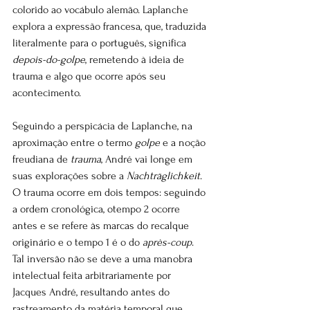
colorido ao vocábulo alemão. Laplanche 
explora a expressão francesa, que, traduzida 
literalmente para o português, significa 
depois-do-golpe
, remetendo à ideia de 
trauma e algo que ocorre após seu 
acontecimento.
Seguindo a perspicácia de Laplanche, na 
aproximação entre o termo 
golpe
 e a noção 
freudiana de 
trauma
, André vai longe em 
suas explorações sobre a 
Nachträglichkeit
. 
O trauma ocorre em dois tempos: seguindo 
a ordem cronológica, otempo 2 ocorre 
antes e se refere às marcas do recalque 
originário e o tempo 1 é o do 
après-coup
. 
Tal inversão não se deve a uma manobra 
intelectual feita arbitrariamente por 
Jacques André, resultando antes do 
rastreamento da matéria temporal que 