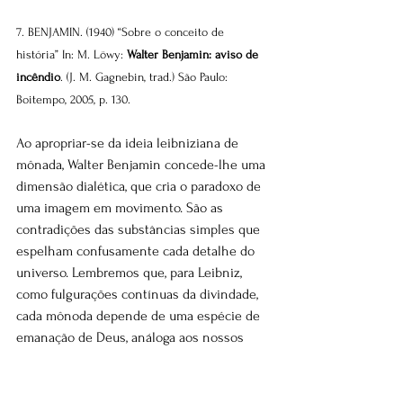
7. BENJAMIN. (1940) “Sobre o conceito de 
história” In: M. Löwy: 
Walter Benjamin: aviso de 
incêndio
. (J. M. Gagnebin, trad.) São Paulo: 
Boitempo, 2005, p. 130.
Ao apropriar-se da ideia leibniziana de 
mônada, Walter Benjamin concede-lhe uma 
dimensão dialética, que cria o paradoxo de 
uma imagem em movimento. São as 
contradições das substâncias simples que 
espelham confusamente cada detalhe do 
universo. Lembremos que, para Leibniz, 
como fulgurações contínuas da divindade, 
cada mônoda depende de uma espécie de 
emanação de Deus, análoga aos nossos 
pensamentos.
Só as almas são exceção a essa regra. 