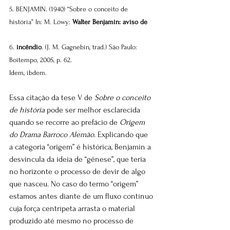
5. BENJAMIN. (1940) “Sobre o conceito de 
história” In: M. Löwy: 
Walter Benjamin: aviso de
6. 
incêndio
. (J. M. Gagnebin, trad.) São Paulo: 
Boitempo, 2005, p. 62.
Idem, ibdem.
Essa citação da tese V de 
Sobre o conceito 
de história
 pode ser melhor esclarecida 
quando se recorre ao prefácio de 
Origem 
do Drama Barroco Alemão
. Explicando que 
a categoria “origem” é histórica, Benjamin a 
desvincula da ideia de “gênese”, que teria 
no horizonte o processo de devir de algo 
que nasceu. No caso do termo “origem” 
estamos antes diante de um fluxo contínuo 
cuja força centrípeta arrasta o material 
produzido até mesmo no processo de 