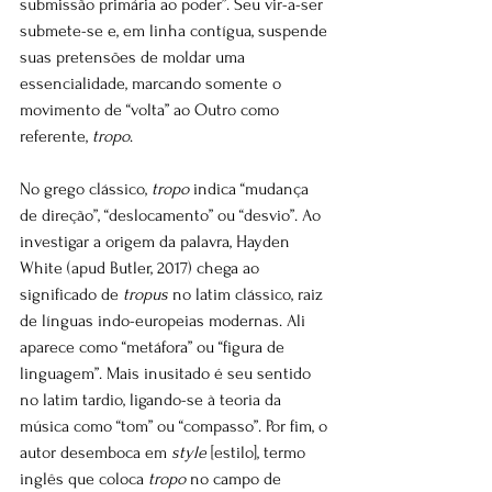
submissão primária ao poder”. Seu vir-a-ser 
submete-se e, em linha contígua, suspende 
suas pretensões de moldar uma 
essencialidade, marcando somente o 
movimento de “volta” ao Outro como 
referente, 
tropo
.
No grego clássico, 
tropo
 indica “mudança 
de direção”, “deslocamento” ou “desvio”. Ao 
investigar a origem da palavra, Hayden 
White (apud Butler, 2017) chega ao 
significado de 
tropus
 no latim clássico, raiz 
de línguas indo-europeias modernas. Ali 
aparece como “metáfora” ou “figura de 
linguagem”. Mais inusitado é seu sentido 
no latim tardio, ligando-se à teoria da 
música como “tom” ou “compasso”. Por fim, o 
autor desemboca em 
style
 [estilo], termo 
inglês que coloca 
tropo
 no campo de 