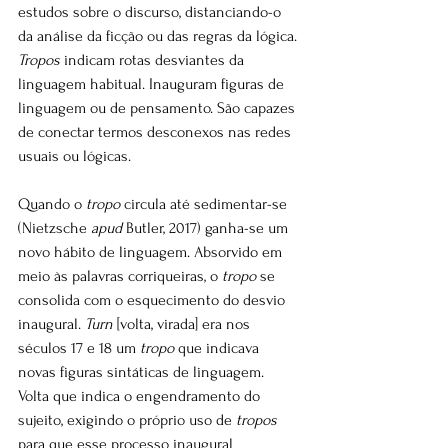
estudos sobre o discurso, distanciando-o 
da análise da ficção ou das regras da lógica. 
Tropos
 indicam rotas desviantes da 
linguagem habitual. Inauguram figuras de 
linguagem ou de pensamento. São capazes 
de conectar termos desconexos nas redes 
usuais ou lógicas.
Quando o 
tropo
 circula até sedimentar-se 
(Nietzsche 
apud
 Butler, 2017) ganha-se um 
novo hábito de linguagem. Absorvido em 
meio às palavras corriqueiras, o 
tropo
 se 
consolida com o esquecimento do desvio 
inaugural. 
Turn
 [volta, virada] era nos 
séculos 17 e 18 um 
tropo
 que indicava 
novas figuras sintáticas de linguagem. 
Volta que indica o engendramento do 
sujeito, exigindo o próprio uso de 
tropos
para que esse processo inaugural 