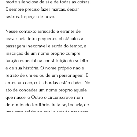
morte silenciosa de si e de todas as coisas. 
É sempre preciso fazer marcas, deixar 
rastros, tropeçar de novo.
Nesse contexto arriscado e errante de 
cravar pela letra pequenos obstáculos à 
passagem inexorável e surda do tempo, a 
inscrição de um nome próprio cumpre 
função especial na constituição do sujeito 
e de sua história. O nome próprio não é 
retrato de um eu ou de um personagem. É 
antes um oco, cujas bordas estão dadas. No 
ato de conceder um nome próprio àquele 
que nasce, o Outro o circunscreve num 
determinado território. Trata-se, todavia, de 
uma área baldia na qual o sujeito precisará 
ensaiar e imprimir seus movimentos. Não 
há mapa, não há trilhas, não há receitas. 
Desbravar a área circunscrita por um nome 