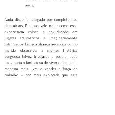
anos.
Nada disso foi apagado por completo nos 
dias atuais. Por isso, vale notar como essa 
experiência coloca a sexualidade em 
lugares traumáticos e imaginariamente 
intrincados. Em sua aliança neurótica com o 
marido obsessivo, a mulher histérica 
burguesa talvez invejasse a possibilidade 
imaginária e fantasiosa de viver o desejo de 
maneira mais livre e vender a força de 
trabalho – por mais explorada que esta 
fosse – como forma de existência não 
acoplada à aliança com um marido que não 
a via como sujeito e que invariavelmente a 
apagava em seu desejo erótico ou articulado 
à dimensão política da existência – isto é, à 
dimensão adulta. Tal imaginário acirrava 