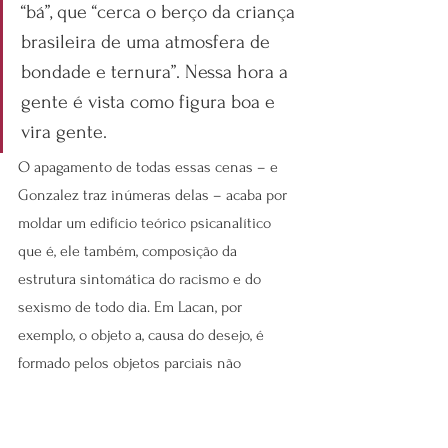
“bá”, que “cerca o berço da criança 
brasileira de uma atmosfera de 
bondade e ternura”. Nessa hora a 
gente é vista como figura boa e 
vira gente.
O apagamento de todas essas cenas – e 
Gonzalez traz inúmeras delas – acaba por 
moldar um edifício teórico psicanalítico 
que é, ele também, composição da 
estrutura sintomática do racismo e do 
sexismo de todo dia. Em Lacan, por 
exemplo, o objeto a, causa do desejo, é 
formado pelos objetos parciais não 
integrados à antecipação imaginária que 
constitui o Eu. O que mobiliza o desejo são 
pedaços que sobram do recorte especular 