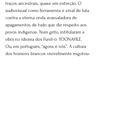
traços ancestrais, quase em extinção. O 
audiovisual como ferramenta é sinal de luta 
contra a eterna onda avassaladora de 
apagamentos de tudo que diz respeito aos 
povos indígenas. Num grito, intitularam a 
obra no idioma dos Funil-ô: YOONAHLE. 
Ou, em português, “agora, é nós”. A cultura 
dos homens brancos visivelmente esgotou-
se em muitos de seus mais elementares 
pilares. Preservar outros modos de 
subjetivação e de cultura é oferecer feixes 
de abertura à redoma sufocante no interior 
da qual respiramos.
A artista Ana Pi, por sua vez, faz um resgate 
do azul, lembrando que tal cor não existia 
em muitas civilizações antigas. Na 
Odisséia, o azul simplesmente não aparece 
e o mar grego é descrito como “da cor do 