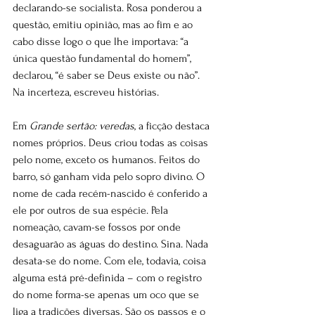
declarando-se socialista. Rosa ponderou a 
questão, emitiu opinião, mas ao fim e ao 
cabo disse logo o que lhe importava: “a 
única questão fundamental do homem”, 
declarou, “é saber se Deus existe ou não”. 
Na incerteza, escreveu histórias.
Em 
Grande sertão: veredas
, a ficção destaca 
nomes próprios. Deus criou todas as coisas 
pelo nome, exceto os humanos. Feitos do 
barro, só ganham vida pelo sopro divino. O 
nome de cada recém-nascido é conferido a 
ele por outros de sua espécie. Pela 
nomeação, cavam-se fossos por onde 
desaguarão as águas do destino. Sina. Nada 
desata-se do nome. Com ele, todavia, coisa 
alguma está pré-definida – com o registro 
do nome forma-se apenas um oco que se 
liga a tradições diversas. São os passos e o 