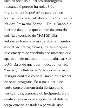
faço alusões às questões ontológicas 
roseanas é porque há nelas três 
ingredientes importantes para pensar 
formas de criação artística em 
36º Panorama 
da Arte Brasileira: Sertão – 
 Deus, Diabo e a 
história daqueles que vieram da terra do 
sol. Na exposição do MAM-SP, Júlia 
Rebouças toma o termo Sertão de maneira 
evocativa. Afetos, formas, ideias e ficções 
que emerjam do vocábulo são matérias que 
aparecem de maneira direta ou alusiva. Sua 
potência é, de qualquer modo, demoníaca. 
“Sertão”, diz Rebouças, “não cessa de se 
insurgir contra o colonialismo e de escapar 
de seus desígnios. Se o imaginário de 
certo senso comum trata Sertão como 
vazio, aridez, aspereza ou indigência, a ele 
confrontam-se as acepções de vitalidade, 
força, criação, gestadas a partir de uma 