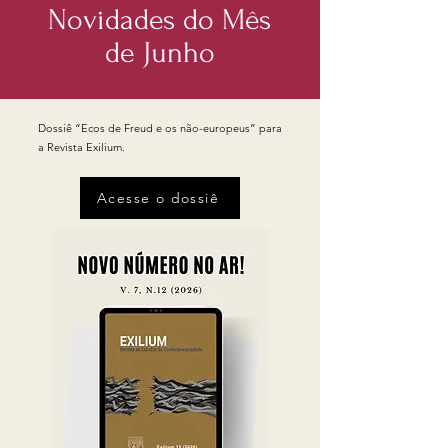
Novidades do Mês
de Junho
Dossiê “Ecos de Freud e os não-europeus” para
a Revista Exilium.
Acesse o dossiê