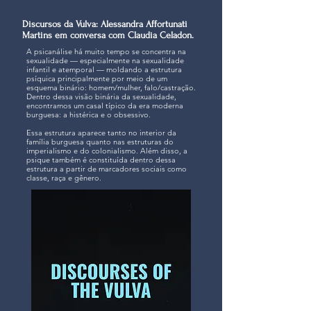
Discursos da Vulva: Alessandra Affortunati
Martins em conversa com Claudia Celadon.
A psicanálise há muito tempo se concentra na
sexualidade — especialmente na sexualidade
infantil e atemporal — moldando a estrutura
psíquica principalmente por meio de um
esquema binário: homem/mulher, falo/castração.
Dentro dessa visão binária da sexualidade,
encontramos um casal típico da era moderna
burguesa: a histérica e o obsessivo.
Essa estrutura aparece tanto no interior da
família burguesa quanto nas estruturas do
imperialismo e do colonialismo. Além disso, a
psique também é constituída dentro dessa
estrutura a partir de marcadores sociais como
classe, raça e gênero.