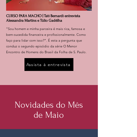
CURSO PARA MACHO | Tati Bernardi entrevista
Alessandra Martins e Túlio Gadêlha
"Sou homem e minha parceira é mais rica, famosa e
bem-sucedida financeira e profissionalmente. Como
faço para lidar com isso?". É esta a pergunta que
conduz o segundo episódio da série O Menor
Encontro de Homens do Brasil da Folha de S. Paulo.
Assista à entrevista
Novidades do Mês
de Maio