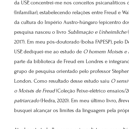
da USP, concentrei-me nos conceitos psicanalíticos
(Infamiliar), estabelecendo relações entre Freud e W
da cultura do Império Austro-húngaro (epicentro do
pesquisa nasceu o livro
Sublimação e Unheimliche
(
2017). Em meu pós-doutorado (bolsa FAPESP), pelo 
USP, dediquei-me ao estudo de
O homem Moisés e a 
parte da biblioteca de Freud em Londres e integra
grupo de pesquisa orientado pelo professor Stephen 
London. Como resultado desse estudo saiu
O sensív
o Moisés de Freud
(Coleção Peixe-elétrico ensaios/
patriarcado
(Hedra, 2020). Em meu último livro,
Brev
busquei alcançar os limites da linguagem pela própr