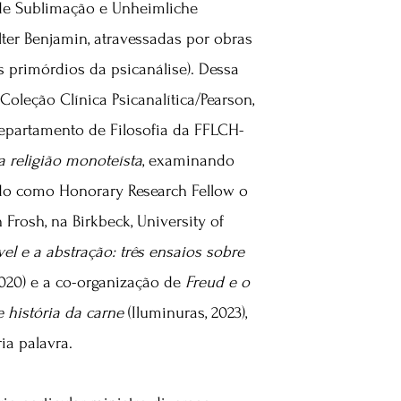
 de Sublimação e Unheimliche
alter Benjamin, atravessadas por obras
s primórdios da psicanálise). Dessa
Coleção Clínica Psicanalítica/Pearson,
Departamento de Filosofia da FFLCH-
religião monoteísta
, examinando
ndo como Honorary Research Fellow o
Frosh, na Birkbeck, University of
el e a abstração: três ensaios sobre
2020) e a co-organização de
Freud e o
e história da carne
(Iluminuras, 2023),
ia palavra.