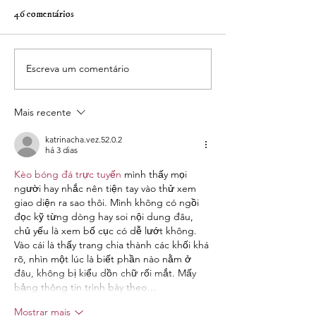
46 comentários
Escreva um comentário
Mais recente
katrinacha.vez.52.0.2
há 3 dias
Kèo bóng đá trực tuyến
 mình thấy mọi 
người hay nhắc nên tiện tay vào thử xem 
giao diện ra sao thôi. Mình không có ngồi 
đọc kỹ từng dòng hay soi nội dung đâu, 
chủ yếu là xem bố cục có dễ lướt không. 
Vào cái là thấy trang chia thành các khối khá 
rõ, nhìn một lúc là biết phần nào nằm ở 
đâu, không bị kiểu dồn chữ rối mắt. Mấy 
bảng thông tin trình bày theo…
Mostrar mais