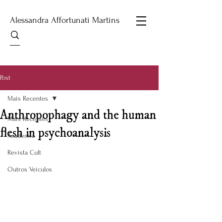
Alessandra Affortunati Martins
Post
Mais Recentes
Anthropophagy and the human
Mais Recentes
flesh in psychoanalysis
Academia
Revista Cult
Outros Veículos