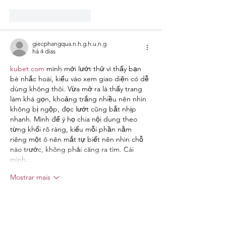
Curtir
Responder
giecphangqua.n.h.g.h.u.n.g
há 4 dias
kubet com
 mình mới lướt thử vì thấy bạn 
bè nhắc hoài, kiểu vào xem giao diện có dễ 
dùng không thôi. Vừa mở ra là thấy trang 
làm khá gọn, khoảng trắng nhiều nên nhìn 
không bị ngộp, đọc lướt cũng bắt nhịp 
nhanh. Mình để ý họ chia nội dung theo 
từng khối rõ ràng, kiểu mỗi phần nằm 
riêng một ô nên mắt tự biết nên nhìn chỗ 
nào trước, không phải căng ra tìm. Cái 
mình…
Mostrar mais
Curtir
Responder
nolafo.wle156+abc123