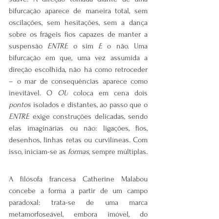
bifurcação aparece de maneira total, sem 
oscilações, sem hesitações, sem a dança 
sobre os frágeis fios capazes de manter a 
suspensão 
ENTRE
 o sim 
E
 o não. Uma 
bifurcação em que, uma vez assumida a 
direção escolhida, não há como retroceder 
– o mar de consequências aparece como 
inevitável. O 
OU
 coloca em cena dois 
pontos
 isolados e distantes, ao passo que o 
ENTRE
 exige construções delicadas, sendo 
elas imaginárias ou não: ligações, fios, 
desenhos, linhas retas ou curvilíneas. Com 
isso, iniciam-se as 
formas
, sempre múltiplas.
A filósofa francesa Catherine Malabou 
concebe a forma a partir de um campo 
paradoxal: trata-se de uma marca 
metamorfoseável, embora imóvel, do 