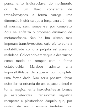
pensamento. Indissociável do movimento 
ou de um fluxo constante de 
trans
forma
ções, a forma carrega uma 
dimensão histórica que a força para além de 
si mesma, sem romper-se por completo. 
Aqui se enfatiza o processo dinâmico de 
metamorfoses. Não há fim último, mas 
imperam trans
forma
ções, cujo efeito seria a 
mutabilidade como a própria estrutura da 
realidade. Colocando em xeque a destruição 
como modo de romper com a forma 
estabelecida, Malabou admite uma 
impossibilidade de superar por completo 
uma forma dada. Não seria possível forjar 
outra forma oriunda de um espaço sideral e 
tornar magicamente inexistentes as formas 
já estabelecidas. Trans
forma
r significa 
recuperar a plasticidade daquilo que, por 
razões de poder, parecia irrefutável ou 