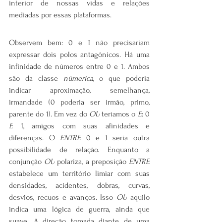
interior de nossas vidas e relações 
mediadas por essas plataformas.
Observem bem: 0 e 1 não precisariam 
expressar dois polos antagônicos. Há uma 
infinidade de números entre 0 e 1. Ambos 
são da classe 
númerica
, o que poderia 
indicar aproximação, semelhança, 
irmandade (0 poderia ser irmão, primo, 
parente do 1). Em vez do 
OU
 teríamos o 
E
: 0 
E
 1, amigos com suas afinidades e 
diferenças. O 
ENTRE
 0 e 1 seria outra 
possibilidade de relação. Enquanto a 
conjunção 
OU
 polariza, a preposição 
ENTRE
estabelece um território limiar com suas 
densidades, acidentes, dobras, curvas, 
desvios, recuos e avanços. Isso 
OU
 aquilo 
indica uma lógica de guerra, ainda que 
suave. A direção tomada diante de uma 