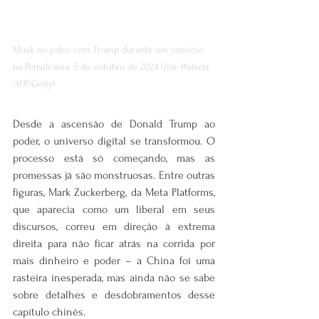
Musk no palco com Trump durante um comício 
na Pensilvania, 5 de outubro de 2024 (
Jim Watson, 
AFP/Getty
)
Desde a ascensão de Donald Trump ao 
poder, o universo digital se transformou. O 
processo está só começando, mas as 
promessas já são monstruosas. Entre outras 
figuras, Mark Zuckerberg, da Meta Platforms, 
que aparecia como um liberal em seus 
discursos, correu em direção à extrema 
direita para não ficar atrás na corrida por 
mais dinheiro e poder – a China foi uma 
rasteira inesperada, mas ainda não se sabe 
sobre detalhes e desdobramentos desse 
capítulo chinês.