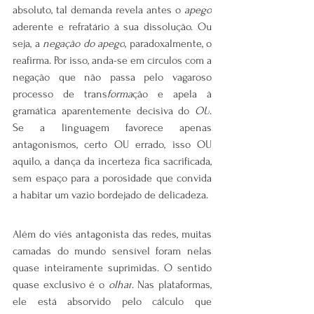
absoluto, tal demanda revela antes o 
apego
aderente e refratário à sua dissolução. Ou 
seja, a 
negação do apego
, paradoxalmente, o 
reafirma. Por isso, anda-se em círculos com a 
negação que não passa pelo vagaroso 
processo de trans
forma
ção e apela à 
gramática aparentemente decisiva do 
OU
. 
Se a linguagem favorece apenas 
antagonismos, certo OU errado, isso OU 
aquilo, a dança da incerteza fica sacrificada, 
sem espaço para a porosidade que convida 
a habitar um vazio bordejado de delicadeza.
Além do viés antagonista das redes, muitas 
camadas do mundo sensível foram nelas 
quase inteiramente suprimidas. O sentido 
quase exclusivo é o 
olhar
. Nas plataformas, 
ele está absorvido pelo cálculo que 