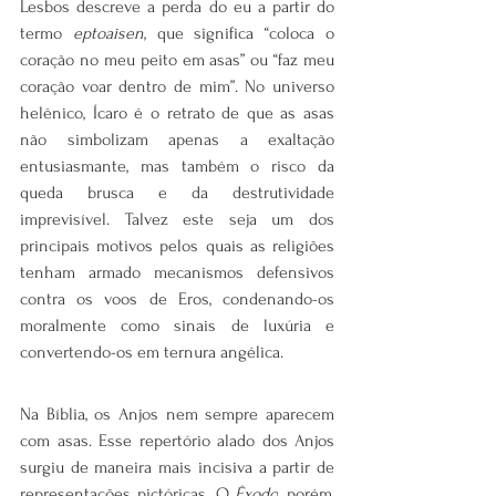
Lesbos descreve a perda do eu a partir do 
termo 
eptoaisen
, que significa “coloca o 
coração no meu peito em asas” ou “faz meu 
coração voar dentro de mim”. No universo 
helênico, Ícaro é o retrato de que as asas 
não simbolizam apenas a exaltação 
entusiasmante, mas também o risco da 
queda brusca e da destrutividade 
imprevisível. Talvez este seja um dos 
principais motivos pelos quais as religiões 
tenham armado mecanismos defensivos 
contra os voos de Eros, condenando-os 
moralmente como sinais de luxúria e 
convertendo-os em ternura angélica.
Na Bíblia, os Anjos nem sempre aparecem 
com asas. Esse repertório alado dos Anjos 
surgiu de maneira mais incisiva a partir de 
representações pictóricas. O 
Êxodo
, porém, 