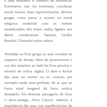
o lado mortífero e sombrio da existência. 
Entretanto, não há nenhuma conotação 
moral nessas duas representações divinas 
gregas, como passa a ocorrer na moral 
religiosa ocidental com os nomes 
amaldiçoados dos Anjos caídos, ligados aos 
afetos condenáveis: Satanás, Lúcifer, 
Bezaliel, Chazaciel entre outros.
Atreladas ao Eros grego, as asas revelam os 
suspiros do desejo. Além de promoverem o 
voo dos amantes, ao batê-las Eros penetra o 
interior de certos órgãos. O abrir e fechar 
das asas no ventre ou no coração, por 
exemplo, exala uma profusão de ar que se 
torna sinal inegável da força erótica 
desejante. Em diversas passagens de 
Eros, 
o doce-amargo
, Anne Carson salienta a 
importância das asas nas manifestações de 