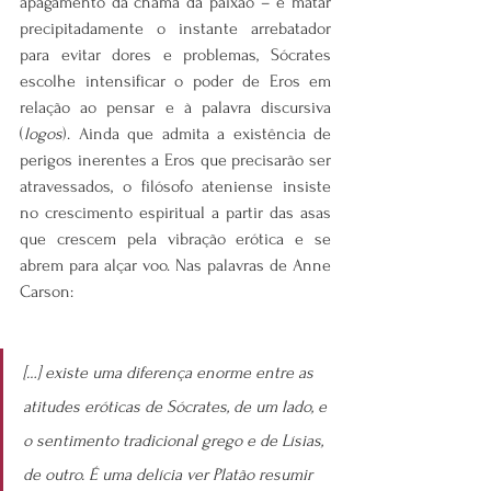
apagamento da chama da paixão – e matar 
precipitadamente o instante arrebatador 
para evitar dores e problemas, Sócrates 
escolhe intensificar o poder de Eros em 
relação ao pensar e à palavra discursiva 
(
logos
). Ainda que admita a existência de 
perigos inerentes a Eros que precisarão ser 
atravessados, o filósofo ateniense insiste 
no crescimento espiritual a partir das asas 
que crescem pela vibração erótica e se 
abrem para alçar voo. Nas palavras de Anne 
Carson:
[…] existe uma diferença enorme entre as 
atitudes eróticas de Sócrates, de um lado, e 
o sentimento tradicional grego e de Lísias, 
de outro. É uma delícia ver Platão resumir 