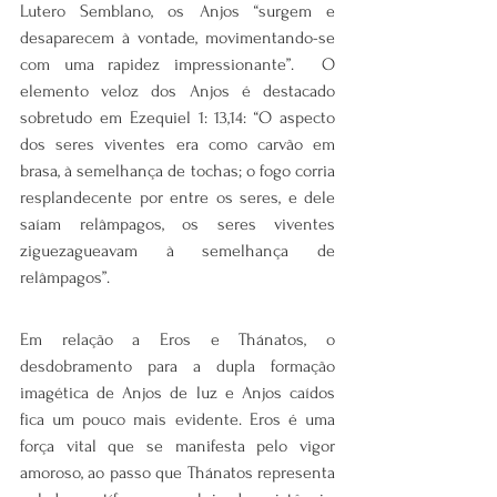
Lutero Semblano, os Anjos “surgem e 
desaparecem à vontade, movimentando-se 
com uma rapidez impressionante”.  O 
elemento veloz dos Anjos é destacado 
sobretudo em Ezequiel 1: 13,14: “O aspecto 
dos seres viventes era como carvão em 
brasa, à semelhança de tochas; o fogo corria 
resplandecente por entre os seres, e dele 
saíam relâmpagos, os seres viventes 
ziguezagueavam à semelhança de 
relâmpagos”.
Em relação a Eros e Thánatos, o 
desdobramento para a dupla formação 
imagética de Anjos de luz e Anjos caídos 
fica um pouco mais evidente. Eros é uma 
força vital que se manifesta pelo vigor 
amoroso, ao passo que Thánatos representa 