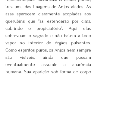
traz uma das imagens de Anjos alados. As 
asas aparecem claramente acopladas aos 
querubins que “as estenderão por cima, 
cobrindo o propiciatório”. Aqui elas 
sobrevoam o sagrado e não batem a todo 
vapor no interior de órgãos pulsantes. 
Como espíritos puros, os Anjos nem sempre 
são visíveis, ainda que possam 
eventualmente assumir a aparência 
humana. Sua aparição sob forma de corpo 
humano nas Escrituras ocorre apenas 
diante do olhar de homens, mulheres ou 
crianças. No 
Catecismo da Igreja Católica
 (§ 
327), lemos: 
“Desde o princípio do tempo, 
Deus criou do nada ao mesmo tempo uma e 
outra criatura, a espiritual e a corporal, isto 
é, os Anjos e o mundo terrestre. Depois 
criou a criatura humana, que participa das 