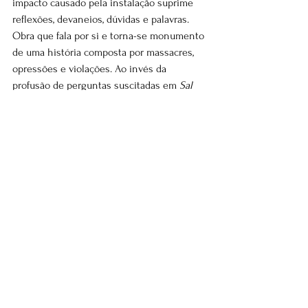
impacto causado pela instalação suprime 
reflexões, devaneios, dúvidas e palavras. 
Obra que fala por si e torna-se monumento 
de uma história composta por massacres, 
opressões e violações. Ao invés da 
profusão de perguntas suscitadas em 
Sal 
sem carne
, o visitante emudece diante de 
Missão/Missões
.
Ao lado de 
Missão/Missões
 está exposta 
Amerikkka, outra obra que sobrepõe ao 
potente efeito dilacerante uma fina camada 
poética. Os três Ks presentes no título são 
uma clara referência ao grupo racista Ku 
Klux Klan. A parte superior da instalação é 
composta de 70 mil projéteis de dois 
calibres. Balas que expõem a tática da 
supremacia branca de extermínio à 
população negra americana. No chão estão 