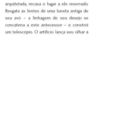
arquitetada, recusa o lugar a ele reservado. 
Resgata as lentes de uma luneta antiga de 
seu avô – a linhagem de seu desejo se 
concatena a este antecessor – e constrói 
um telescópio. O artifício lança seu olhar à 
galáxia e o aproxima do alvo de seus 
anseios: Marte. Deivinho aceitou a lacuna 
existente entre sua posição e o lugar de 
seus sonhos. Só assim pode enxergar a 
beleza do planeta. O filme também é bonito 
ao mostrar como os pais vão, pouco a pouco, 
se despindo de seus ideais narcísicos, 
deixando-se surpreender pelos singulares 
percursos dos filhos.
Entretanto, é curioso como sonhos 
delicados quase sempre se convertem em 
seu contrário no interior de nosso sistema 
capitalista. Aquilo que detém a maravilha 