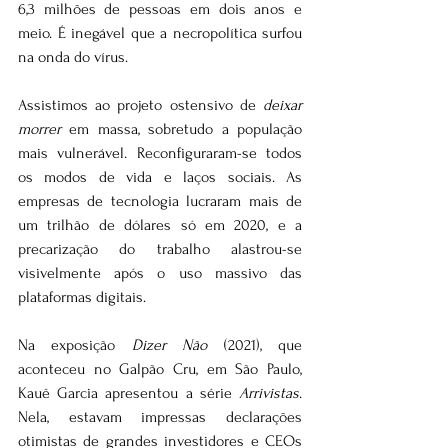
6,3 milhões de pessoas em dois anos e 
meio. É inegável que a necropolítica surfou 
na onda do vírus.
Assistimos ao projeto ostensivo de
 deixar 
morrer
 em massa, sobretudo a população 
mais vulnerável. Reconfiguraram-se todos 
os modos de vida e laços sociais. As 
empresas de tecnologia lucraram mais de 
um trilhão de dólares só em 2020, e a 
precarização do trabalho alastrou-se 
visivelmente após o uso massivo das 
plataformas digitais.
Na exposição 
Dizer Não
 (2021), que 
aconteceu no Galpão Cru, em São Paulo, 
Kauê Garcia apresentou a série 
Arrivistas
. 
Nela, estavam impressas declarações 
otimistas de grandes investidores e CEOs 