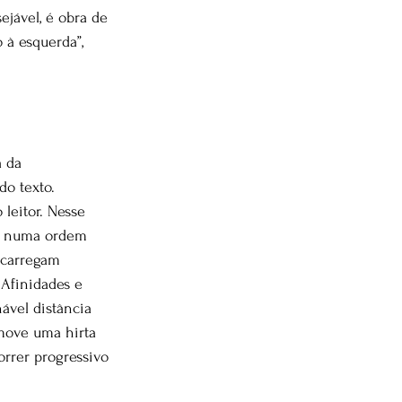
ejável, é obra de 
 à esquerda”, 
 da 
o texto. 
leitor. Nesse 
te numa ordem 
 carregam 
Afinidades e 
ável distância 
move uma hirta 
orrer progressivo 