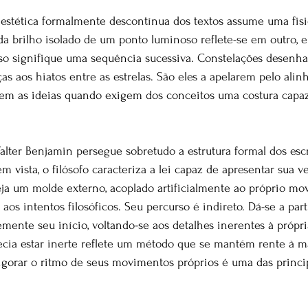
 estética formalmente descontínua dos textos assume uma fi
da brilho isolado de um ponto luminoso reflete-se em outro, e 
sso signifique uma sequência sucessiva. Constelações desen
ças aos hiatos entre as estrelas. São eles a apelarem pelo alin
em as ideias quando exigem dos conceitos uma costura capaz
alter Benjamin persegue sobretudo a estrutura formal dos escri
 vista, o filósofo caracteriza a lei capaz de apresentar sua v
ja um molde externo, acoplado artificialmente ao próprio mo
 aos intentos filosóficos. Seu percurso é indireto. Dá-se a par
mente seu início, voltando-se aos detalhes inerentes à própria
ecia estar inerte reflete um método que se mantém rente à ma
igorar o ritmo de seus movimentos próprios é uma das princip