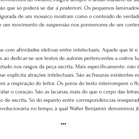
ão que só poderá se dar 
a posteriori
. Os pequenos laminados 
igurada de um mosaico mostram como o conteúdo de verdad
ge um movimento de suspensão nos pormenores de um conteú
e com afinidades eletivas entre intelectuais. Aquele que lê e
s ao dedicar-se aos textos de autores pertencentes a outros lu
tudo nos rasgos da peça escrita. Mais especificamente: não 
que explicita atrações intelectuais. São as fissuras existentes e
em a respiração do leitor. Os poros do texto interrompem o flu
tar o coração. São as lacunas, mais do que o corpo das letra
lho de escrita. Só do espanto entre correspondências inespera
evolucionária no tempo, à qual Walter Benjamin denominou 
J
***