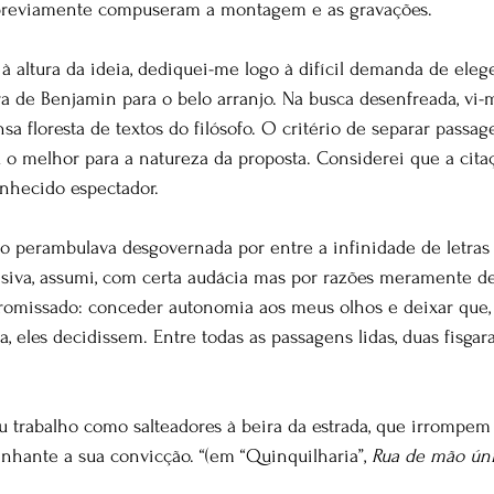
 previamente compuseram a montagem e as gravações.
à altura da ideia, dediquei-me logo à difícil demanda de eleg
ra de Benjamin para o belo arranjo. Na busca desenfreada, vi
a floresta de textos do filósofo. O critério de separar passa
 melhor para a natureza da proposta. Considerei que a citaç
nhecido espectador.
to perambulava desgovernada por entre a infinidade de letras
isiva, assumi, com certa audácia mas por razões meramente de
missado: conceder autonomia aos meus olhos e deixar que,
a, eles decidissem. Entre todas as passagens lidas, duas fisga
u trabalho como salteadores à beira da estrada, que irrompem
nhante a sua convicção. “(em “Quinquilharia”, 
Rua de mão ún