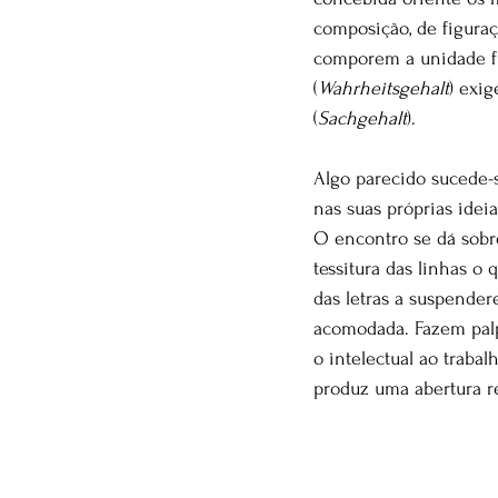
composição, de figuraç
comporem a unidade f
(
Wahrheitsgehalt
) exi
(
Sachgehalt
).
Algo parecido sucede-s
nas suas próprias ideia
O encontro se dá sobre
tessitura das linhas o 
das letras a suspender
acomodada. Fazem palpi
o intelectual ao traba
produz uma abertura r