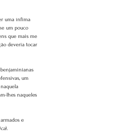
er uma ínfima 
-me um pouco 
gens que mais me 
ão deveria tocar 
 benjaminianas 
fensivas, um 
 naquela 
ram-lhes naqueles 
 armados e 
ica
).