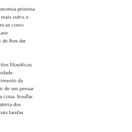
sionomia próxima 
mais outro, e 
ham-se como 
have 
 de lhes dar 
tos filosóficos. 
erdade 
vimento da 
tir de um pensar 
 coisa. Insuflar 
téria dos 
ais tarefas 