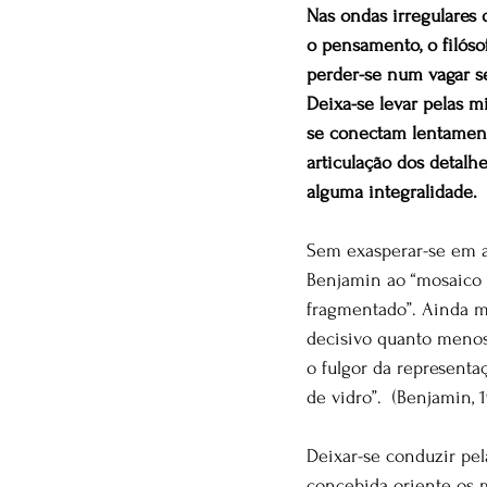
Nas ondas irregulare
o pensamento, o filós
perder-se num vagar 
Deixa-se levar pelas m
se conectam lentament
articulação dos detalh
alguma integralidade.
Sem exasperar-se em ac
Benjamin ao “mosaico 
fragmentado”. Ainda m
decisivo quanto menos
o fulgor da represent
de vidro”.  (Benjamin, 
Deixar-se conduzir pe
concebida oriente os m