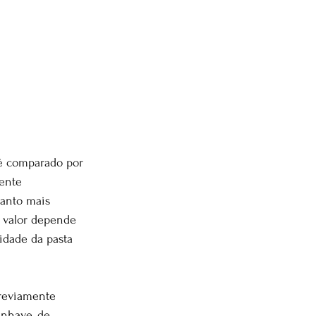
 é comparado por 
ente 
anto mais 
 valor depende 
dade da pasta 
reviamente 
inhave, de 