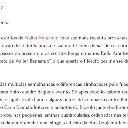
ão
agens
escritos de 
Walter Benjamin
 teve sua mais recente prova nas
razão dos oitenta anos de sua morte. Sem deixar de reconhec
asses do presente e os escritos benjaminianos, Paulo Arantes
orte de Walter Benjamin”
,
 o que aparta o filósofo berlinense d
 das múltiplas semelhanças e diferenças alinhavadas pelo filóso
 para outro quadro daquele evento. Só após expô-lo, caberá re
s e seguir explicitando alguns outros descompassos entre Ben
de Carla Damião, leitores e amantes do filósofo judeu-berline
aicos; nas pequenas lâminas quadriculadas, ordenadas nas tel
 cada um enunciar uma singela citação da obra benjaminiana.