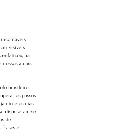
 incontáveis 
er visíveis 
 enfatizou, na 
e nossos atuais 
fo brasileiro 
cuperar os passos 
jamin e os dias 
nse dispuseram-se 
as de 
 Frases e 