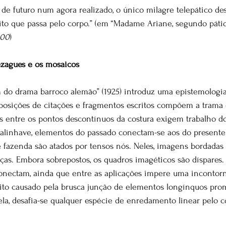
de futuro num agora realizado, o único milagre telepático des
to que passa pelo corpo.” (em “Madame Ariane, segundo pátio
900
)
agues e os mosaicos
 do drama barroco alemão” (1925) introduz uma epistemologia
posições de citações e fragmentos escritos compõem a trama d
entre os pontos descontínuos da costura exigem trabalho do 
o alinhave, elementos do passado conectam-se aos do presen
 fazenda são atados por tensos nós. Neles, imagens bordadas
as. Embora sobrepostos, os quadros imagéticos são díspares. 
onectam, ainda que entre as aplicações impere uma incontorn
rito causado pela brusca junção de elementos longínquos pro
ela, desafia-se qualquer espécie de enredamento linear pelo c