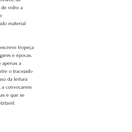
de vidro a 
e 
do material 
 escreve tropeça 
gares e épocas. 
é apenas a 
ntre o tracejado 
xo da leitura 
s, a convocarem 
das é que se 
etztzeit
.