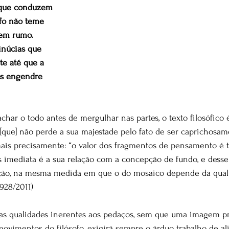
s que conduzem
ofo não teme
sem rumo.
inúcias que
e até que a
es engendre
har o todo antes de mergulhar nas partes, o texto filosófico
[que] não perde a sua majestade pelo fato de ser caprichosam
ais precisamente: “o valor dos fragmentos de pensamento é t
 imediata é a sua relação com a concepção de fundo, e desse
ação, na mesma medida em que o do mosaico depende da quali
1928/2011)
las qualidades inerentes aos pedaços, sem que uma imagem p
ovimentos do filósofo, exigirá sempre o árduo trabalho de al