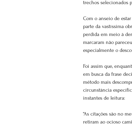
trechos selecionados
Com o anseio de estar 
parte da vastíssima ob
perdida em meio à dens
marcaram não pareceu o
especialmente o desco
Foi assim que, enquan
em busca da frase dec
método mais descompro
circunstância específic
instantes de leitura:
“As citações são no me
retiram ao ocioso cami