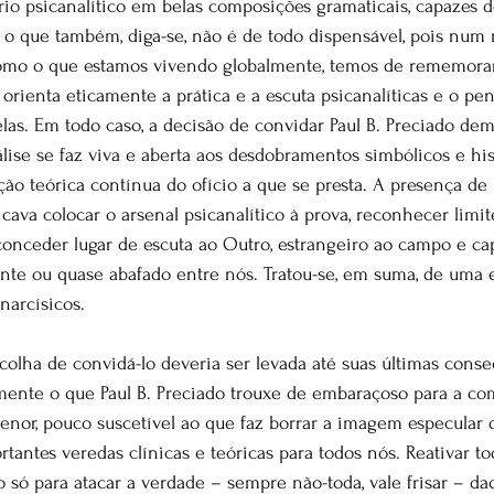
io psicanalítico em belas composições gramaticais, capazes d
 o que também, diga-se, não é de todo dispensável, pois nu
 como o que estamos vivendo globalmente, temos de rememorar
rienta eticamente a prática e a escuta psicanalíticas e o p
elas. Em todo caso, a decisão de convidar Paul B. Preciado dem
nálise se faz viva e aberta aos desdobramentos simbólicos e hi
o teórica contínua do ofício a que se presta. A presença de P
cava colocar o arsenal psicanalítico à prova, reconhecer limit
 conceder lugar de escuta ao Outro, estrangeiro ao campo e ca
nte ou quase abafado entre nós. Tratou-se, em suma, de uma 
narcísicos.
escolha de convidá-lo deveria ser levada até suas últimas conse
mente o que Paul B. Preciado trouxe de embaraçoso para a c
menor, pouco suscetível ao que faz borrar a imagem especular d
tantes veredas clínicas e teóricas para todos nós. Reativar to
o só para atacar a verdade – sempre não-toda, vale frisar – daq