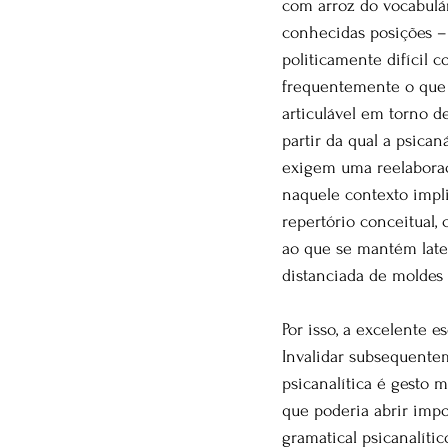
com arroz do vocabulár
conhecidas posições –
politicamente difícil
frequentemente o que o
articulável em torno d
partir da qual a psica
exigem uma reelaboraçã
naquele contexto impli
repertório conceitual,
ao que se mantém late
distanciada de moldes 
Por isso, a excelente 
Invalidar subsequente
psicanalítica é gesto 
que poderia abrir impor
gramatical psicanalític