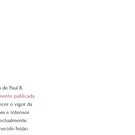
 de Paul B. 
mente publicada 
ecer o vigor da 
ões e intensos 
lectualmente. 
hecido feijão 