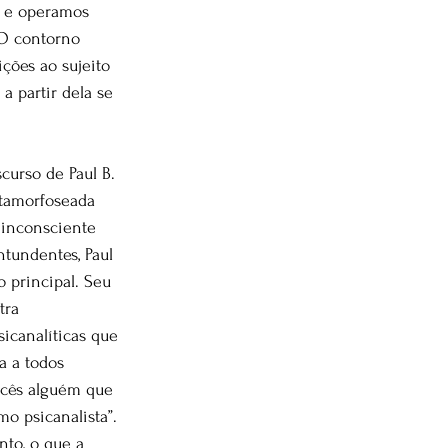
l e operamos 
 O contorno 
ções ao sujeito 
a partir dela se 
curso de Paul B. 
etamorfoseada 
 inconsciente 
tundentes, Paul 
o principal. Seu 
tra 
icanalíticas que 
a a todos 
ocês alguém que 
o psicanalista”. 
nto, o que a 