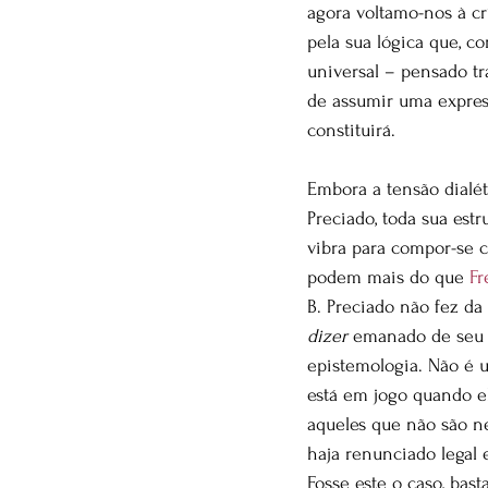
agora voltamo-nos à cr
pela sua lógica que, c
universal – pensado tr
de assumir uma express
constituirá.
Embora a tensão dialét
Preciado, toda sua est
vibra para compor-se 
podem mais do que 
Fr
B. Preciado não fez da 
dizer
 emanado de seu
epistemologia. Não é u
está em jogo quando el
aqueles que não são n
haja renunciado legal 
Fosse este o caso, bas