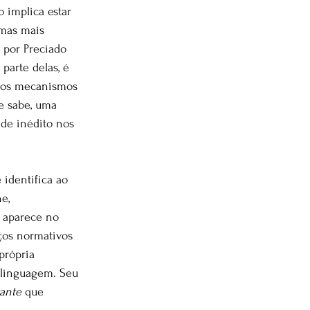
 implica estar 
umas mais 
a por Preciado 
arte delas, é 
, os mecanismos 
e sabe, uma 
 de inédito nos 
 identifica ao 
e, 
e aparece no 
nços normativos 
própria 
-linguagem. Seu 
ante
 que 