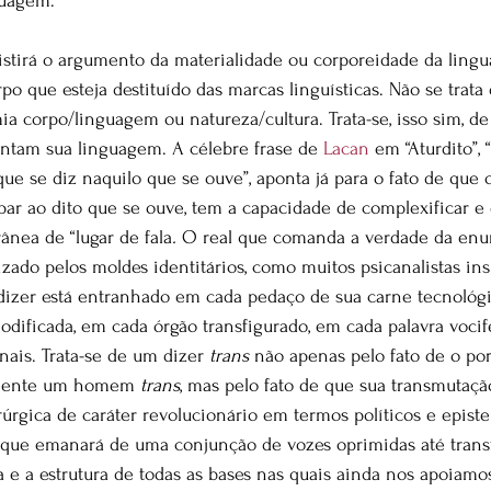
guagem.
istirá o argumento da materialidade ou corporeidade da ling
o que esteja destituído das marcas linguísticas. Não se trata 
ia corpo/linguagem ou natureza/cultura. Trata-se, isso sim, de
entam sua linguagem. A célebre frase de 
Lacan
 em “Aturdito”, 
que se diz naquilo que se ouve”, aponta já para o fato de que 
ar ao dito que se ouve, tem a capacidade de complexificar e 
nea de “lugar de fala
. 
O real que comanda a verdade da enu
izado pelos moldes identitários, como muitos psicanalistas in
 dizer está entranhado em cada pedaço de sua carne tecnológi
ificada, em cada órgão transfigurado, em cada palavra vocif
ais. Trata-se de um dizer 
trans
 não apenas pelo fato de o po
amente um homem 
trans
, mas pelo fato de que sua transmutação
úrgica de caráter revolucionário em termos políticos e epist
l que emanará de uma conjunção de vozes oprimidas até transf
a e a estrutura de todas as bases nas quais ainda nos apoiamos