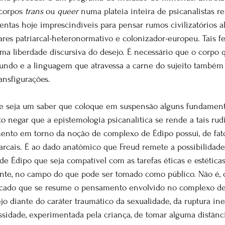
corpos 
trans
 ou 
queer
 numa plateia inteira de psicanalistas re
entas hoje imprescindíveis para pensar rumos civilizatórios al
lares patriarcal-heteronormativo e colonizador-europeu. Tais 
ma liberdade discursiva do desejo. É necessário que o corpo 
ndo e a linguagem que atravessa a carne do sujeito também 
ansfigurações.
se seja um saber que coloque em suspensão alguns fundamentos
o negar que a epistemologia psicanalítica se rende a tais ru
nto em torno da noção de complexo de Édipo possui, de fato
iarcais. É ao dado anatômico que Freud remete a possibilidad
de Édipo que seja compatível com as tarefas éticas e estética
inte, no campo do que pode ser tomado como público. Não é, 
rcado que se resume o pensamento envolvido no complexo de
jo diante do caráter traumático da sexualidade, da ruptura ine
sidade, experimentada pela criança, de tomar alguma distânc