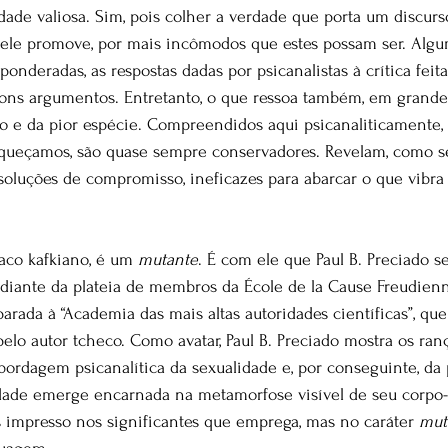
dade valiosa. Sim, pois colher a verdade que porta um discurso
e ele promove, por mais incômodos que estes possam ser. Alg
 ponderadas, as respostas dadas por psicanalistas à crítica feit
ons argumentos. Entretanto, o que ressoa também, em grande p
o e da pior espécie. Compreendidos aqui psicanaliticamente
squeçamos, são quase sempre conservadores. Revelam, como s
soluções de compromisso, ineficazes para abarcar o que vibra
aco kafkiano, é um 
mutante
. É com ele que Paul B. Preciado se
diante da plateia de membros da École de la Cause Freudienn
rada à “Academia das mais altas autoridades científicas”, qu
pelo autor tcheco. Como avatar, Paul B. Preciado mostra os ra
ordagem psicanalítica da sexualidade e, por conseguinte, da 
rdade emerge encarnada na metamorfose visível de seu corpo
 impresso nos significantes que emprega, mas no caráter 
mut