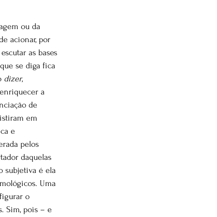
uagem ou da 
de acionar, por 
 escutar as bases 
“que se diga fica 
o 
dizer
, 
enriquecer a 
nciação de 
sistiram em 
ca e 
erada pelos 
rtador daquelas 
 subjetiva é ela 
emológicos. Uma 
igurar o 
. Sim, pois – e 