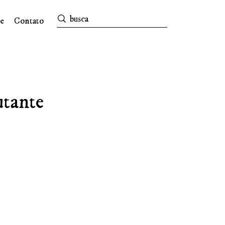
e
Contato
utante