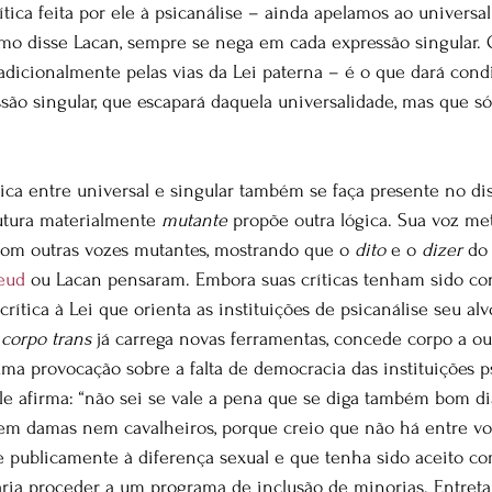
ítica feita por ele à psicanálise – ainda apelamos ao universa
omo disse Lacan, sempre se nega em cada expressão singular.
adicionalmente pelas vias da Lei paterna – é o que dará condi
ão singular, que escapará daquela universalidade, mas que só 
ica entre universal e singular também se faça presente no dis
rutura materialmente 
mutante
 propõe outra lógica. Sua voz m
com outras vozes mutantes, mostrando que o 
dito
 e o 
dizer
 do
eud
 ou Lacan pensaram. Embora suas críticas tenham sido con
crítica à Lei que orienta as instituições de psicanálise seu alv
 
corpo trans 
já carrega novas ferramentas, concede corpo a ou
ma provocação sobre a falta de democracia das instituições ps
e afirma: “não sei se vale a pena que se diga também bom di
em damas nem cavalheiros, porque creio que não há entre v
e publicamente à diferença sexual e que tenha sido aceito com
taria proceder a um programa de inclusão de minorias. Entreta