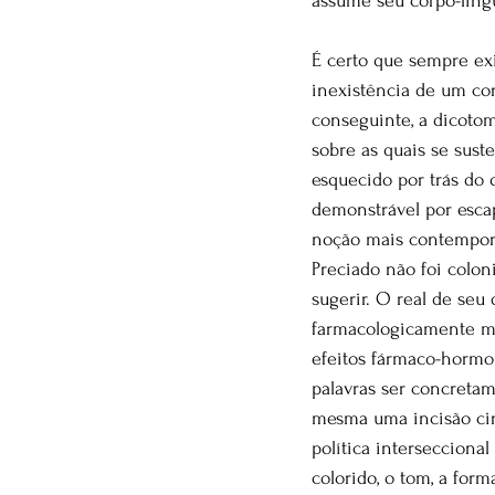
assume seu corpo-lin
É certo que sempre ex
inexistência de um corp
conseguinte, a dicotom
sobre as quais se sust
esquecido por trás do 
demonstrável por escap
noção mais contemporâ
Preciado não foi colon
sugerir. O real de seu
farmacologicamente mod
efeitos fármaco-hormon
palavras ser concret
mesma uma incisão cir
política intersecciona
colorido, o tom, a form