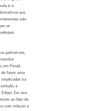
vela é a 
ternativos aos 
ferramentas não 
que se 
estejam 
 patriarcais, 
dimentos 
, em Freud, 
e de fazer uma 
s implicadas na 
contudo, à 
 Édipo. Em seu 
rente ao fato de 
ia com relação a 