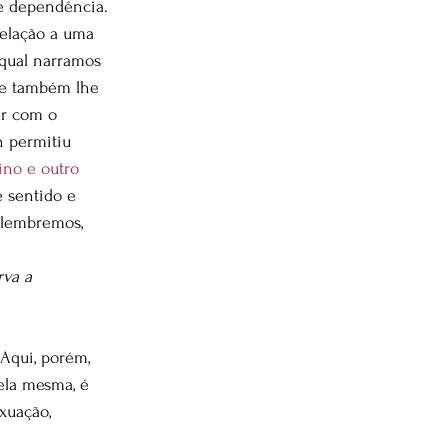
e dependência. 
relação a uma 
qual narramos 
que também lhe 
r com o 
n permitiu 
no e outro 
e sentido e 
 lembremos, 
va a 
Aqui, porém, 
 ela mesma, é 
xuação, 