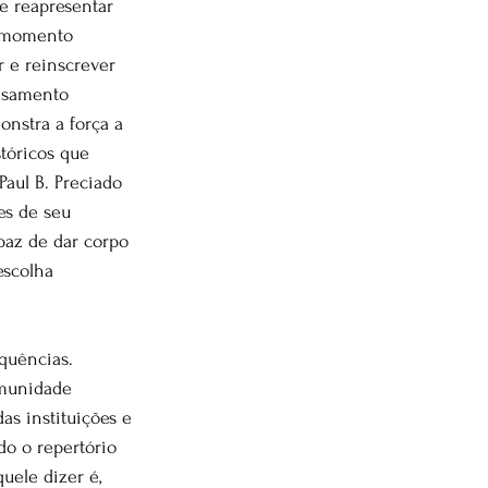
e reapresentar 
m momento 
 e reinscrever 
ensamento 
onstra a força a 
stóricos que 
aul B. Preciado 
es de seu 
paz de dar corpo 
escolha 
quências. 
omunidade 
as instituições e 
do o repertório 
uele dizer é, 