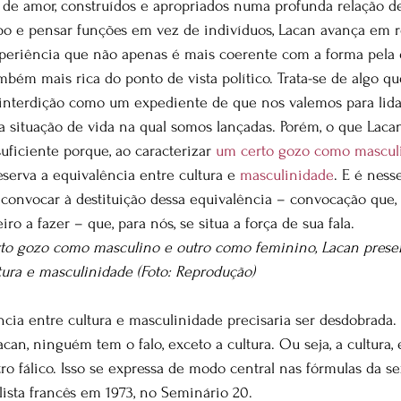
s de amor, construídos e apropriados numa profunda relação d
ipo e pensar funções em vez de indivíduos, Lacan avança em 
xperiência que não apenas é mais coerente com a forma pela 
mbém mais rica do ponto de vista político. Trata-se de algo 
interdição como um expediente de que nos valemos para lida
 situação de vida na qual somos lançadas. Porém, o que Laca
uficiente porque, ao caracterizar 
um certo gozo como masculi
reserva a equivalência entre cultura e 
masculinidade
. E é ness
 convocar à destituição dessa equivalência – convocação que,
ro a fazer – que, para nós, se situa a força de sua fala.
rto gozo como masculino e outro como feminino, Lacan preser
tura e masculinidade (Foto: Reprodução)
ncia entre cultura e masculinidade precisaria ser desdobrada. 
acan, ninguém tem o falo, exceto a cultura. Ou seja, a cultura,
ro fálico. Isso se expressa de modo central nas fórmulas da se
lista francês em 1973, no Seminário 20.