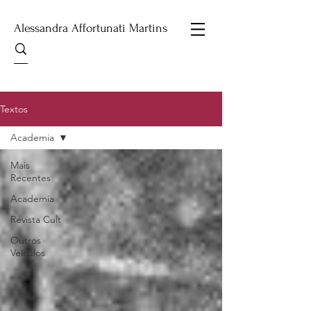
Alessandra Affortunati Martins
Textos
Academia
Mais
Recentes
Academia
Revista Cult
Outros
Veículos